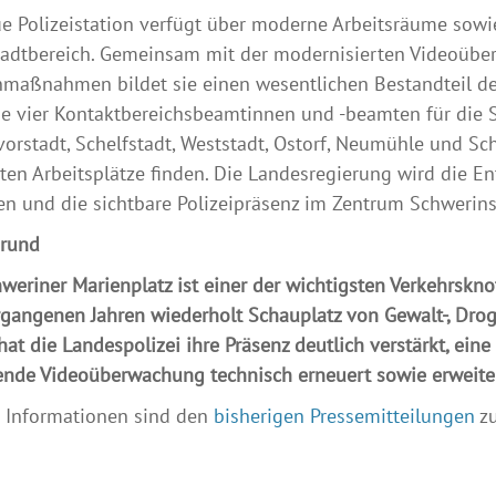
e Polizeistation verfügt über moderne Arbeitsräume sow
tadtbereich. Gemeinsam mit der modernisierten Videoübe
nmaßnahmen bildet sie einen wesentlichen Bestandteil der
e vier Kontaktbereichsbeamtinnen und -beamten für die Stad
orstadt, Schelfstadt, Weststadt, Ostorf, Neumühle und Sc
sten Arbeitsplätze finden. Die Landesregierung wird die E
en und die sichtbare Polizeipräsenz im Zentrum Schwerin
grund
weriner Marienplatz ist einer der wichtigsten Verkehrsk
gangenen Jahren wiederholt Schauplatz von Gewalt-, Drog
hat die Landespolizei ihre Präsenz deutlich verstärkt, ein
nde Videoüberwachung technisch erneuert sowie erweiter
e Informationen sind den
bisherigen Pressemitteilungen
zu