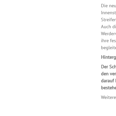
Die neu
Innens
Streife
Auch di
Werderv
ihre fe
begleit
Hinter
Der Sch
den ver
darauf 
bestehe
Weiter