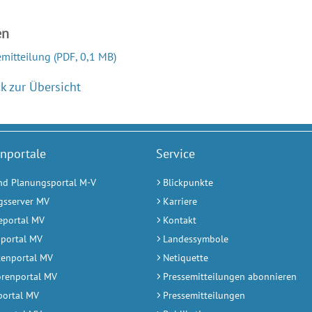
en
emitteilung
(PDF, 0,1 MB)
k zur Übersicht
nportale
Service
nd Planungsportal M-V
Blickpunkte
gsserver MV
Karriere
eportal MV
Kontakt
portal MV
Landessymbole
enportal MV
Netiquette
orenportal MV
Pressemitteilungen abonnieren
portal MV
Pressemitteilungen