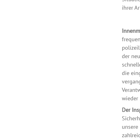
ihrer A
Innenmi
frequen
polizei
der neu
schnell
die ein
vergan
Verant
wieder 
Der Ins
Sicherh
unsere 
zahlrei