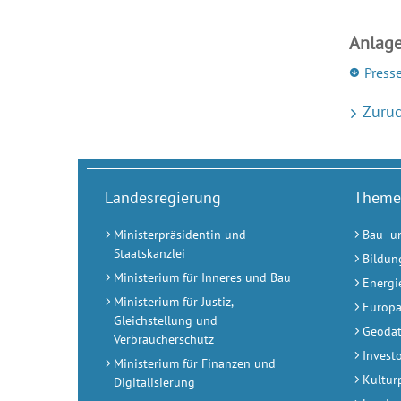
Anlag
Press
Zurüc
Landesregierung
Theme
Ministerpräsidentin und
Bau- u
Staatskanzlei
Bildun
Ministerium für Inneres und Bau
Energi
Ministerium für Justiz,
Europa
Gleichstellung und
Geodat
Verbraucherschutz
Invest
Ministerium für Finanzen und
Kultur
Digitalisierung