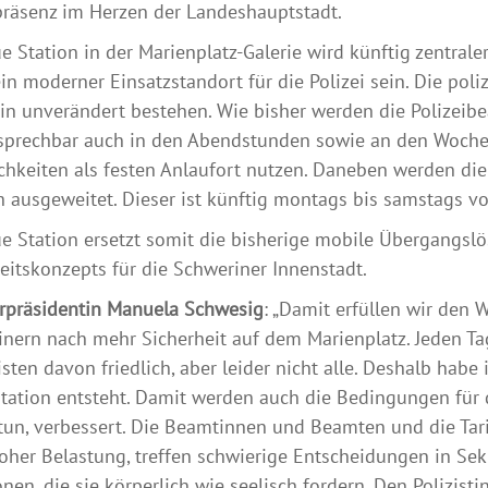
präsenz im Herzen der Landeshauptstadt.
e Station in der Marienplatz-Galerie wird künftig zentral
in moderner Einsatzstandort für die Polizei sein. Die poli
in unverändert bestehen. Wie bisher werden die Polizeib
sprechbar auch in den Abendstunden sowie an den Woche
hkeiten als festen Anlaufort nutzen. Daneben werden die
h ausgeweitet. Dieser ist künftig montags bis samstags vo
e Station ersetzt somit die bisherige mobile Übergangslö
eitskonzepts für die Schweriner Innenstadt.
rpräsidentin Manuela Schwesig
: „Damit erfüllen wir den
nern nach mehr Sicherheit auf dem Marienplatz. Jeden T
sten davon friedlich, aber leider nicht alle. Deshalb habe 
station entsteht. Damit werden auch die Bedingungen für di
tun, verbessert. Die Beamtinnen und Beamten und die Tarif
oher Belastung, treffen schwierige Entscheidungen in Sek
onen, die sie körperlich wie seelisch fordern. Den Polizis