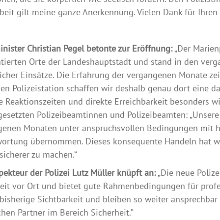
rbeit gilt meine ganze Anerkennung. Vielen Dank für Ihren 
nister Christian Pegel betonte zur Eröffnung:
„Der Marienp
tierten Orte der Landeshauptstadt und stand in den ver
licher Einsätze. Die Erfahrung der vergangenen Monate zeig
en Polizeistation schaffen wir deshalb genau dort eine da
e Reaktionszeiten und direkte Erreichbarkeit besonders wi
gesetzten Polizeibeamtinnen und Polizeibeamten: „Unser
genen Monaten unter anspruchsvollen Bedingungen mit 
wortung übernommen. Dieses konsequente Handeln hat wes
sicherer zu machen.“
pekteur der Polizei Lutz Müller knüpft an:
„Die neue Polizei
eit vor Ort und bietet gute Rahmenbedingungen für profess
bisherige Sichtbarkeit und bleiben so weiter ansprechbar
chen Partner im Bereich Sicherheit.“