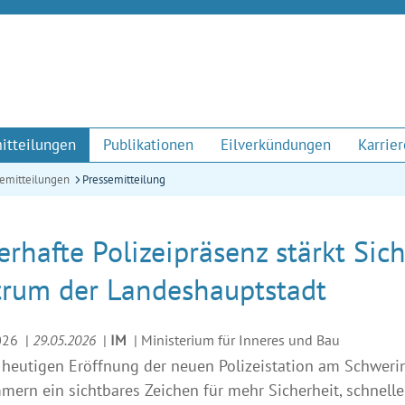
itteilungen
Publikationen
Eilverkündungen
Karrier
semitteilungen
Pressemitteilung
rhafte Polizeipräsenz stärkt Si
trum der Landeshauptstadt
026
|
29.05.2026
|
IM
|
Ministerium für Inneres und Bau
 heutigen Eröffnung der neuen Polizeistation am Schweri
ern ein sichtbares Zeichen für mehr Sicherheit, schnelle