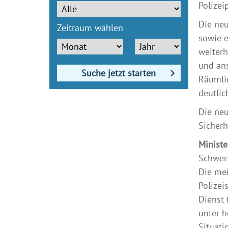
Polizei
Die neu
Zeitraum wählen
sowie e
weiterh
und an
Suche jetzt starten
Räumlic
deutlic
Die neu
Sicherh
Ministe
Schweri
Die mei
Polizei
Dienst 
unter h
Situati