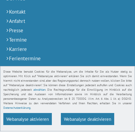
Kontakt
Anfahrt
Presse
Termine
Karriere
Ferientermine
Publikationen
Diese Website benutzt Cookies für die Webanalyse, um die Inhalte für Sie als Nutzer stetig zu
Impressum
optimieren. Mit Klick auf "Webanalyse aktivieren" erklären Sie sich damit einverstanden. Wenn Sie
hiermit nicht einverstanden sind, aber das Regierungsportal dennoch nutzen wollen, klicken Sie bitte
auf "Webanalyse deaktivieren". Sie können diese Einstellungen jederzeit aufrufen und Cookies auch
Barrierefreiheit
nachträglich jederzeit
abwählen
. Die Rechtsgrundlage für die Einwilligung im Hinblick auf die
Speicherung und das Auslesen von Informationen sowie im Hinblick auf die Verarbeitung
Datenschutz
personenbezogener Daten zu Analysezwecken ist § 25 TDDDG i.V.m. Art. 6 Abs. 1 lit. a) DSGVO.
Weitere Hinweise zu den verwendeten Verfahren und Ihren Rechten, erhalten Sie in unserer
Datenschutzhinweise
Datenschutzerklärung
.
Webanalyse aktivieren
Webanalyse deaktivieren