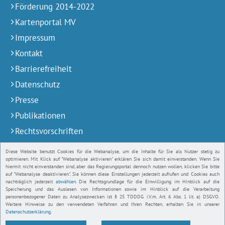
Förderung 2014-2022
Kartenportal MV
Impressum
Kontakt
Barrierefreiheit
Datenschutz
Presse
Publikationen
Rechtsvorschriften
Stellenausschreibungen und Praktika
Diese Website benutzt Cookies für die Webanalyse, um die Inhalte für Sie als Nutzer stetig zu
optimieren. Mit Klick auf "Webanalyse aktivieren" erklären Sie sich damit einverstanden. Wenn Sie
Servicetelefon
hiermit nicht einverstanden sind, aber das Regierungsportal dennoch nutzen wollen, klicken Sie bitte
auf "Webanalyse deaktivieren". Sie können diese Einstellungen jederzeit aufrufen und Cookies auch
Behörden / Institutionen
nachträglich jederzeit
abwählen
. Die Rechtsgrundlage für die Einwilligung im Hinblick auf die
Speicherung und das Auslesen von Informationen sowie im Hinblick auf die Verarbeitung
Bildnachweise
personenbezogener Daten zu Analysezwecken ist § 25 TDDDG i.V.m. Art. 6 Abs. 1 lit. a) DSGVO.
Weitere Hinweise zu den verwendeten Verfahren und Ihren Rechten, erhalten Sie in unserer
Datenschutzerklärung
.