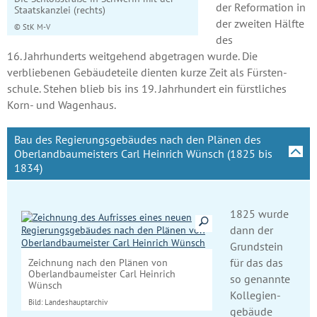
der Reformation in
Staatskanzlei (rechts)
der zweiten Hälfte
© StK M-V
des
16. Jahrhunderts weitgehend abgetragen wurde. Die
verbliebenen Gebäude­teile dienten kurze Zeit als Fürsten­
schule. Stehen blieb bis ins 19. Jahrhundert ein fürstliches
Korn- und Wagenhaus.
Bau des Regierungsgebäudes nach den Plänen des
Oberlandbaumeisters Carl Heinrich Wünsch (1825 bis
1834)
1825 wurde
Details anzeigen
dann der
Grund­stein
für das das
Zeichnung nach den Plänen von
Oberland­baumeister Carl Heinrich
so genan­nte
Wünsch
Kol­legien­
Bild: Landeshauptarchiv
gebäude