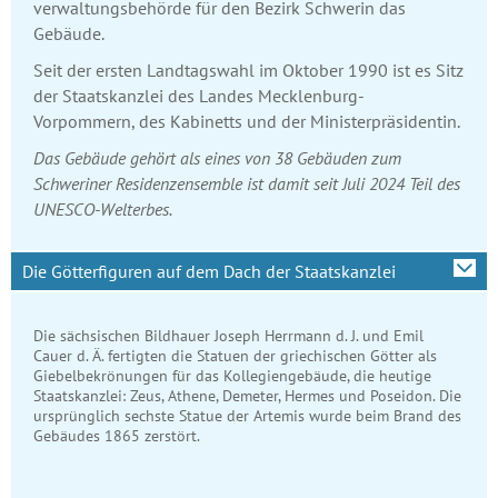
verwaltungs­behörde für den Bezirk Schwerin das
Gebäude.
Seit der ersten Landtags­wahl im Oktober 1990 ist es Sitz
der Staatskanzlei des Landes Mecklenburg-
Vorpommern, des Kabinetts und der Minister­präsidentin.
Das Gebäude gehört als eines von 38 Gebäuden zum
Schweriner Residenzensemble ist damit seit Juli 2024 Teil des
UNESCO-Welterbes.
Die Götterfiguren auf dem Dach der Staatskanzlei
Die sächsischen Bildhauer Joseph Herrmann d. J. und Emil
Cauer d. Ä. fertigten die Statuen der griechischen Götter als
Giebelbekrönungen für das Kollegiengebäude, die heutige
Staatskanzlei: Zeus, Athene, Demeter, Hermes und Poseidon. Die
ursprünglich sechste Statue der Artemis wurde beim Brand des
Gebäudes 1865 zerstört.
Vorheriges Bild anzeigen
Nächstes Bil