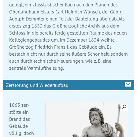
gelegt, ein klassizistischer Bau nach den Plänen des
Oberlandbau­meisters Carl Heinrich Wünsch, der Georg
Adolph Demmler einen Teil der Bauleitung übergab. Als
erstes zog 1833 das Großherzog­liche Archiv aus dem
Schloss in die bereits fertig gestellten Räume des neuen
Kollegien­gebäudes um. Im Dezember 1834 weihte
Großherzog Friedrich Franz I. das Gebäude ein. Es
bestach nicht nur durch seine äußere Schönheit, sondern
auch durch technische Neuerungen, wie z. B. eine
zentrale Warmluft­heizung.
Zerstörung und Wiederaufbau
Details anzeige
1865 zer­
störte ein
Brand das
Gebäu­de
völlig, doch