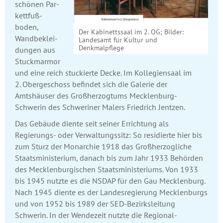
schönen Par­
kett­fuß­
boden,
Der Kabinettssaal im 2. OG; Bilder:
Wand­beklei­
Landesamt für Kultur und
Denkmalpflege
dungen aus
Stuck­marmor
und eine reich stuckierte Decke. Im Kollegiensaal im
2. Obergeschoss befindet sich die Galerie der
Amtshäuser des Großherzogtums Mecklenburg-
Schwerin des Schweriner Malers Friedrich Jentzen.
Das Gebäude diente seit seiner Errichtung als
Regierungs- oder Verwaltungssitz: So residierte hier bis
zum Sturz der Monarchie 1918 das Großherzog­liche
Staats­ministerium, danach bis zum Jahr 1933 Behörden
des Mecklenburgischen Staats­ministeriums. Von 1933
bis 1945 nutzte es die NSDAP für den Gau Mecklen­burg.
Nach 1945 diente es der Landes­regierung Mecklenburgs
und von 1952 bis 1989 der SED-Bezirks­leitung
Schwerin. In der Wendezeit nutzte die Regional­