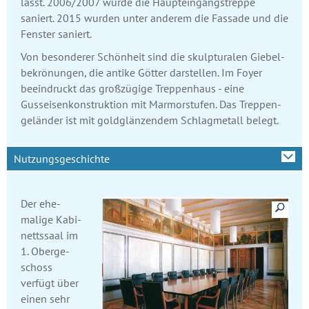
lässt. 2006/2007 wurde die Haupt­eingangs­treppe
saniert. 2015 wurden unter anderem die Fassade und die
Fenster saniert.
Von besonderer Schönheit sind die skulpturalen Giebel­
bekrönungen, die antike Götter darstellen. Im Foyer
beeindruckt das großzügige Treppenhaus - eine
Gusseisen­konstruktion mit Marmor­stufen. Das Treppen­
geländer ist mit goldglän­zendem Schlag­metall belegt.
Nutzungsgeschichte
Details anzeige
Der ehe­
malige Kabi­
netts­saal im
1. Ober­ge­
schoss
verfügt über
einen sehr