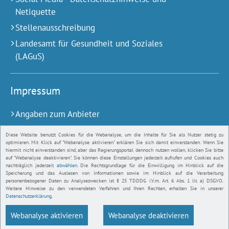
Netiquette
Stellenausschreibung
Landesamt für Gesundheit und Soziales
(LAGuS)
Impressum
Angaben zum Anbieter
Barrierefreiheit
Diese Website benutzt Cookies für die Webanalyse, um die Inhalte für Sie als Nutzer stetig zu
optimieren. Mit Klick auf "Webanalyse aktivieren" erklären Sie sich damit einverstanden. Wenn Sie
Bildnachweise
hiermit nicht einverstanden sind, aber das Regierungsportal dennoch nutzen wollen, klicken Sie bitte
auf "Webanalyse deaktivieren". Sie können diese Einstellungen jederzeit aufrufen und Cookies auch
Datenschutz
nachträglich jederzeit
abwählen
. Die Rechtsgrundlage für die Einwilligung im Hinblick auf die
Speicherung und das Auslesen von Informationen sowie im Hinblick auf die Verarbeitung
Kontakt
personenbezogener Daten zu Analysezwecken ist § 25 TDDDG i.V.m. Art. 6 Abs. 1 lit. a) DSGVO.
Weitere Hinweise zu den verwendeten Verfahren und Ihren Rechten, erhalten Sie in unserer
Datenschutzerklärung
.
Webanalyse aktivieren
Webanalyse deaktivieren