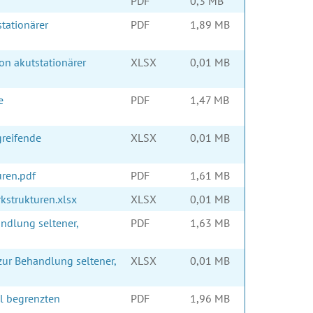
PDF
0,3 MB
tationärer
PDF
1,89 MB
on akutstationärer
XLSX
0,01 MB
e
PDF
1,47 MB
greifende
XLSX
0,01 MB
uren.pdf
PDF
1,61 MB
kstrukturen.xlsx
XLSX
0,01 MB
ndlung seltener,
PDF
1,63 MB
zur Behandlung seltener,
XLSX
0,01 MB
l begrenzten
PDF
1,96 MB