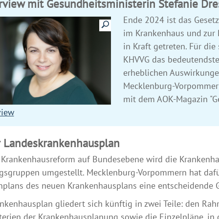
rview mit Gesundheitsministerin Stefanie Dr
Ende 2024 ist das Gesetz
Details anzeigen
im Krankenhaus und zur 
in Kraft getreten. Für di
KHVVG das bedeutendste
erheblichen Auswirkunge
Mecklenburg-Vorpommern.
mit dem AOK-Magazin "Ge
view
 Landeskrankenhausplan
r Krankenhausreform auf Bundesebene wird die Krankenha
gsgruppen umgestellt. Mecklenburg-Vorpommern hat dafür
plans des neuen Krankenhausplans eine entscheidende G
nkenhausplan gliedert sich künftig in zwei Teile: den R
terien der Krankenhausplanung sowie die Einzelpläne, in