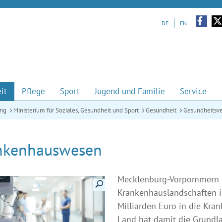
Zu unserem Facebook-Auf
Zu u
DE
EN
it
Pflege
Sport
Jugend und Familie
Service
ung
Ministerium für Soziales, Gesundheit und Sport
Gesundheit
Gesundheitsv
nkenhauswesen
Mecklenburg-Vorpommern b
Details anzeigen
Krankenhauslandschaften in
Milliarden Euro in die Kra
Land hat damit die Grundla