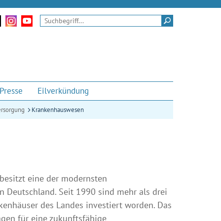
tritt
nserem Twitter-Kanal
Zu unseren Instagram-Momenten
Zu unserem Youtube-Kanal
Suchen
Presse
Eilverkündung
ersorgung
Krankenhauswesen
esitzt eine der modernsten
 Deutschland. Seit 1990 sind mehr als drei
nkenhäuser des Landes investiert worden. Das
gen für eine zukunftsfähige