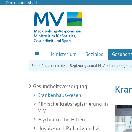
Direkt zum Inhalt
Ministerium
Soziales
Gesundhe
Sie befinden sich hier:
Regierungsportal M-V
Landesregier
Gesundheitsversorgung
Kra
Krankenhauswesen
Klinische Krebs­registrierung in
M-V
Psychiatrische Hilfen
Hospiz- und Palliativmedizin