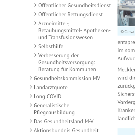
Öffentlicher Gesundheitsdienst
Öffentlicher Rettungsdienst
Arzneimittel-,
Betäubungsmittel-, Apotheken-
© Canva
und Transfusionswesen
entspr
Selbsthilfe
im soma
Verbesserung der
Aufwuc
Gesundheitsversorgung:
Beratung für Kommunen
Meckle
wird di
Gesundheitskommission MV
zurückg
Landarztquote
Sichers
Long COVID
Vorderg
Generalistische
Kranken
Pflegeausbildung
ländlic
Das Gesundheitsland M-V
Aktionsbündnis Gesundheit