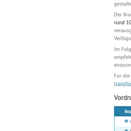
gestalt
Der Kra
rund 10
verausg
Verfüg
Im Folg
empfehl
einzure
Für die
transf
Vordr
Be