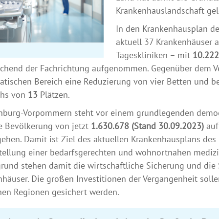
Krankenhauslandschaft gel
In den Krankenhausplan d
aktuell 37 Krankenhäuser a
Tageskliniken – mit
10.222
echend der Fachrichtung aufgenommen. Gegenüber dem Ve
tischen Bereich eine Reduzierung von vier Betten und be
hs von
13
Plätzen.
nburg-Vorpommern steht vor einem grundlegenden demogr
e Bevölkerung von jetzt
1.630.678 (Stand 30.09.2023)
auf
ehen. Damit ist Ziel des aktuellen Krankenhausplans d
tellung einer bedarfsgerechten und wohnortnahen medizi
rund stehen damit die wirtschaftliche Sicherung und die
häuser. Die großen Investitionen der Vergangenheit soll
hen Regionen gesichert werden.