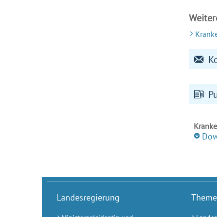
Weiter
Krank
K
P
Kranke
Dow
Landesregierung
Theme