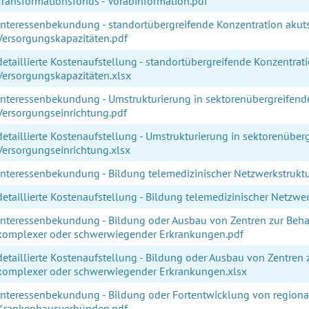
Transformationsfonds - Vorabinformation.pdf
Interessenbekundung - standortübergreifende Konzentration akuts
Versorgungskapazitäten.pdf
detaillierte Kostenaufstellung - standortübergreifende Konzentrati
Versorgungskapazitäten.xlsx
Interessenbekundung - Umstrukturierung in sektorenübergreifend
Versorgungseinrichtung.pdf
detaillierte Kostenaufstellung - Umstrukturierung in sektorenüber
Versorgungseinrichtung.xlsx
Interessenbekundung - Bildung telemedizinischer Netzwerkstrukt
detaillierte Kostenaufstellung - Bildung telemedizinischer Netzwer
Interessenbekundung - Bildung oder Ausbau von Zentren zur Beha
komplexer oder schwerwiegender Erkrankungen.pdf
detaillierte Kostenaufstellung - Bildung oder Ausbau von Zentren 
komplexer oder schwerwiegender Erkrankungen.xlsx
Interessenbekundung - Bildung oder Fortentwicklung von regiona
Krankenhausverbünden.pdf