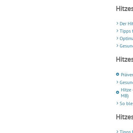
Hitzes
Der H
Tipps 
Optima
Gesun
Hitzes
Präve
Gesund
Hitze
MB)
So ble
Hitzes
Tipps 