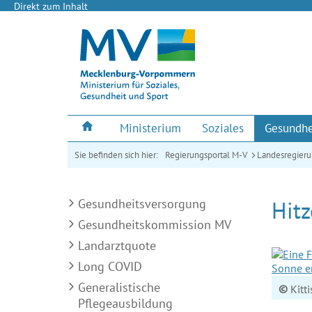
Direkt zum Inhalt
Ministerium
Soziales
Gesundhe
Sie befinden sich hier:
Regierungsportal M-V
Landesregier
Gesundheitsversorgung
Hitz
Gesundheitskommission MV
Landarztquote
Long COVID
Generalistische
©
Kitti
Pflegeausbildung