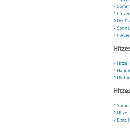
Somme
Clever
Der So
Sonne,
Clever
Hitze
Hitze 
Handlu
UV-Ind
Hitze
Sommer
Hitze-
Erste 