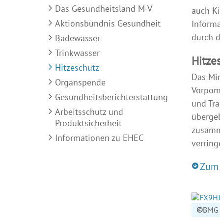
Das Gesundheitsland M-V
auch Ki
Aktionsbündnis Gesundheit
Informa
durch 
Badewasser
Trinkwasser
Hitze
Hitzeschutz
Das Min
Organspende
Vorpom
Gesundheitsberichterstattung
und Trä
Arbeitsschutz und
übergeb
Produktsicherheit
zusamme
Informationen zu EHEC
verring
Zum 
©
BMG