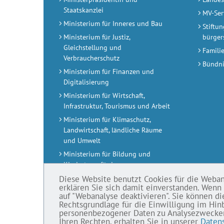
Staatskanzlei
MV-Ser
Ministerium für Inneres und Bau
Stiftu
Ministerium für Justiz,
bürger
Gleichstellung und
Famili
Verbraucherschutz
Bündni
Ministerium für Finanzen und
Digitalisierung
Ministerium für Wirtschaft,
Infrastruktur, Tourismus und Arbeit
Ministerium für Klimaschutz,
Landwirtschaft, ländliche Räume
und Umwelt
Ministerium für Bildung und
Kindertagesförderung
Diese Website benutzt Cookies für die Webanal
Ministerium für Wissenschaft,
erklären Sie sich damit einverstanden. Wenn 
Kultur, Bundes- und Europa­
auf "Webanalyse deaktivieren". Sie können di
angelegen­heiten
Rechtsgrundlage für die Einwilligung im Hin
personenbezogener Daten zu Analysezwecken i
Ministerium für Soziales,
Ihren Rechten, erhalten Sie in unserer
Daten
Gesundheit und Sport