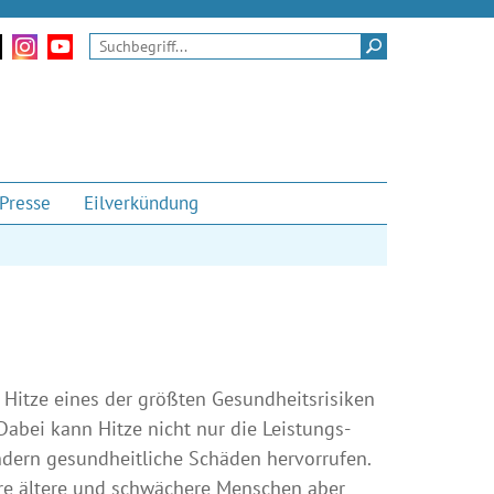
tritt
nserem Twitter-Kanal
Zu unseren Instagram-Momenten
Zu unserem Youtube-Kanal
Suchen
Presse
Eilverkündung
Hitze eines der größten Gesund­heits­risiken
Dabei kann Hitze nicht nur die Leistungs­
ndern gesundheitliche Schäden hervorrufen.
re ältere und schwächere Menschen aber