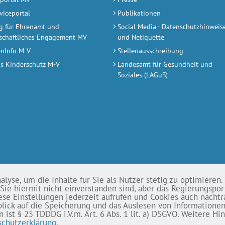
viceportal
Publikationen
ng für Ehrenamt und
Social Media - Datenschutzhinweis
schaftliches Engagement MV
und Netiquette
enInfo M-V
Stellenausschreibung
s Kinderschutz M-V
Landesamt für Gesundheit und
Soziales (LAGuS)
yse, um die Inhalte für Sie als Nutzer stetig zu optimieren. 
Sie hiermit nicht einverstanden sind, aber das Regierungspor
ese Einstellungen jederzeit aufrufen und Cookies auch nachtr
blick auf die Speicherung und das Auslesen von Informationen
st § 25 TDDDG i.V.m. Art. 6 Abs. 1 lit. a) DSGVO. Weitere H
schutzerklärung
.