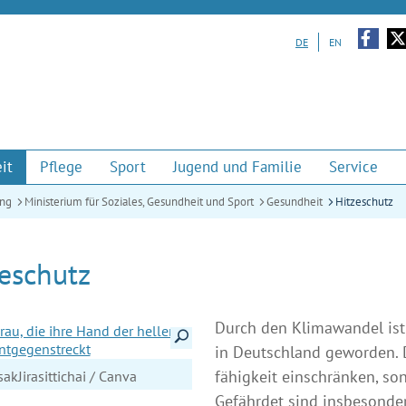
Zu unserem Facebook-Auf
Zu u
DE
EN
it
Pflege
Sport
Jugend und Familie
Service
ung
Ministerium für Soziales, Gesundheit und Sport
Gesundheit
Hitzeschutz
eschutz
Durch den Klimawandel ist 
Details anzeigen
in Deutsch­land geworden. 
fähigkeit einschränken, so
sakJirasittichai / Canva
Gefährdet sind insbesonde