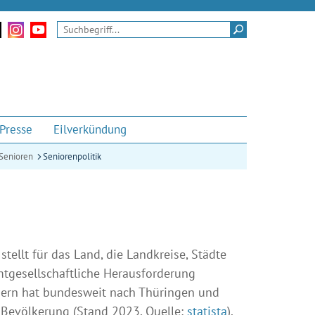
tritt
nserem Twitter-Kanal
Zu unseren Instagram-Momenten
Zu unserem Youtube-Kanal
Suchen
Presse
Eilverkündung
Senioren
Seniorenpolitik
tellt für das Land, die Landkreise, Städte
gesellschaftliche Herausforderung
ern hat bundesweit nach Thüringen und
 Bevölkerung (Stand 2023, Quelle:
statista
).