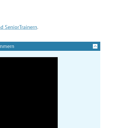
d SeniorTrainern
.
ommern