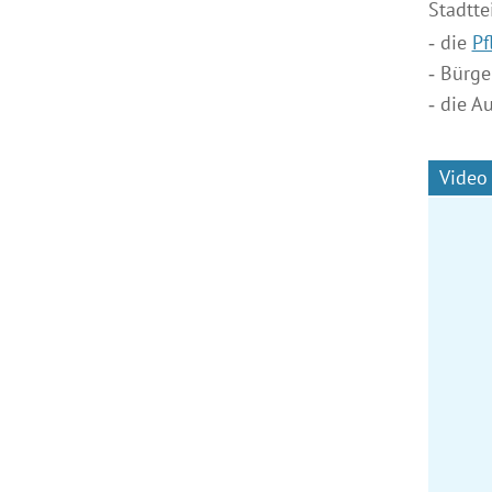
Stadtte
die
Pf
Bürge
die A
Video