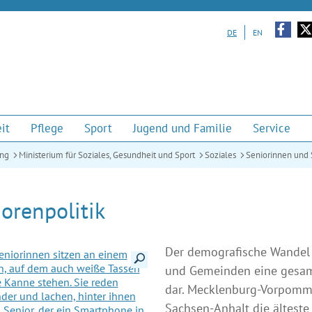
Zu unserem Facebook-Auf
Zu u
DE
EN
it
Pflege
Sport
Jugend und Familie
Service
ung
Ministerium für Soziales, Gesundheit und Sport
Soziales
Seniorinnen und 
orenpolitik
Der demografische Wandel s
Details anzeigen
und Gemeinden eine gesamt
dar. Mecklenburg-Vorpomm
Sachsen-Anhalt die älteste