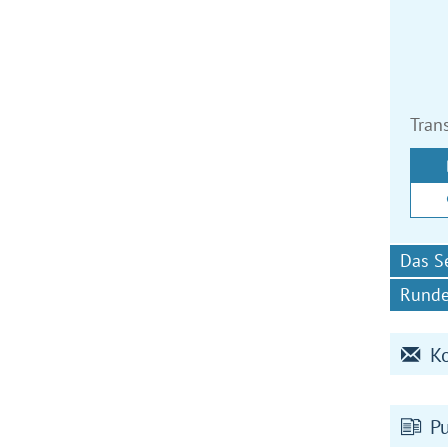
Tran
Das S
Runde
K
P