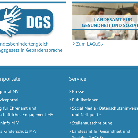
ndes­behin­derten­gleich­
Zum LAGuS
ngs­gesetz in Ge­bärden­spra­che
nportale
Service
portal MV
Presse
viceportal
Publikationen
ng für Ehrenamt und
Social Media - Datenschutzhinweis
schaftliches Engagement MV
und Netiquette
enInfo M-V
Stellenausschreibung
s Kinderschutz M-V
Landesamt für Gesundheit und
Soziales (LAGuS)