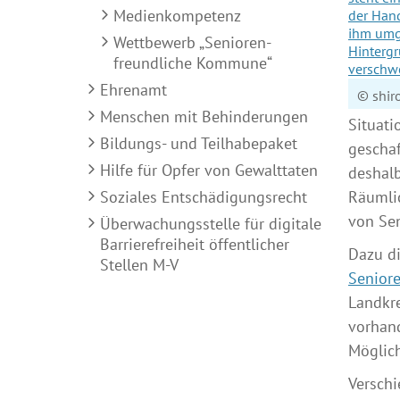
Medienkompetenz
Wettbewerb „Senioren-
freundliche Kommune“
Ehrenamt
© shir
Menschen mit Behinderungen
Situati
Bildungs- und Teilhabepaket
geschaf
Hilfe für Opfer von Gewalttaten
deshalb
Soziales Entschädigungsrecht
Räumlic
von Sen
Überwachungsstelle für digitale
Barrierefreiheit öffentlicher
Dazu d
Stellen M-V
Seniore
Landkre
vorhand
Möglic
Versch