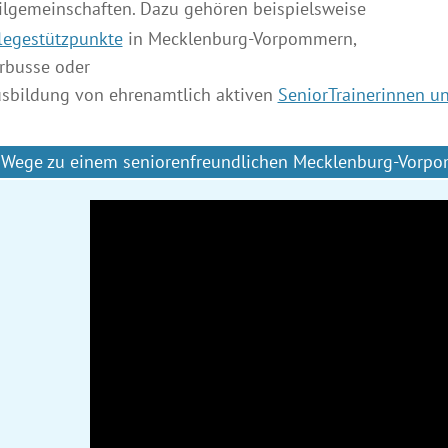
ilgemeinschaften. Dazu gehören beispielsweise
legestützpunkte
in Mecklenburg-Vorpommern,
rbusse oder
usbildung von ehrenamtlich aktiven
SeniorTrainerinnen un
 Wege zu einem seniorenfreundlichen Mecklenburg-Vorp