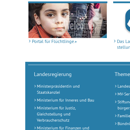
Portal für Flüchtlinge
Das La
stellu
Landesregierung
Theme
Ministerpräsidentin und
Landes
Staatskanzlei
MV-Ser
Ministerium für Inneres und Bau
Stiftu
Ministerium für Justiz,
bürger
Gleichstellung und
Famili
Verbraucherschutz
Bündni
Ministerium für Finanzen und