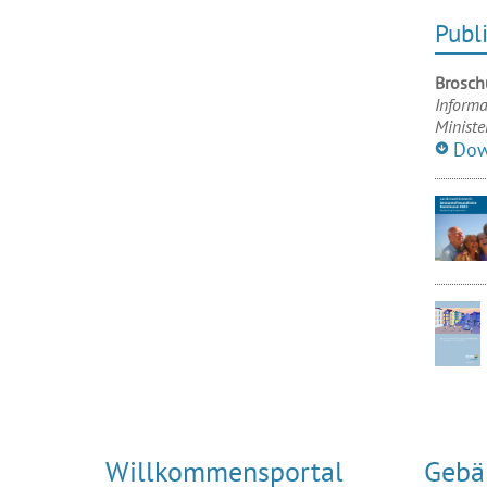
Publ
Brosch
Informa
Ministe
Dow
Willkommensportal
Gebä