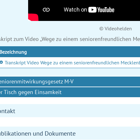
© Videohelden
skript zum Video „Wege zu einem seniorenfreundlichen 
Bezeichnung
Transkript Video Wege zu einem seniorenfreundlichen Meckle
eniorenmitwirkungsgesetz M-V
r Tisch gegen Einsamkeit
ontakt
ublikationen und Dokumente