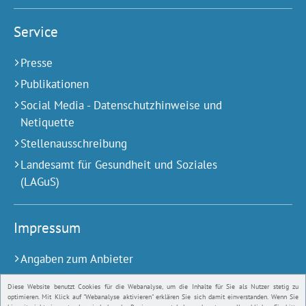
Service
Presse
Publikationen
Social Media - Datenschutzhinweise und
Netiquette
Stellenausschreibung
Landesamt für Gesundheit und Soziales
(LAGuS)
Impressum
Angaben zum Anbieter
Barrierefreiheit
Diese Website benutzt Cookies für die Webanalyse, um die Inhalte für Sie als Nutzer stetig zu
optimieren. Mit Klick auf "Webanalyse aktivieren" erklären Sie sich damit einverstanden. Wenn Sie
Bildnachweise