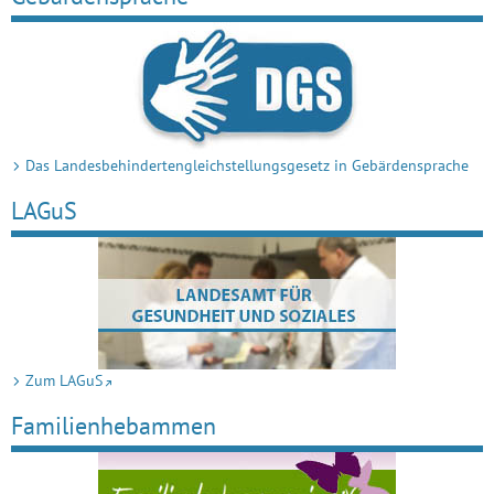
Das Landes­behin­derten­gleich­stellungs­gesetz in Ge­bärden­spra­che
LAGuS
Zum LAGuS
Familienheb­ammen