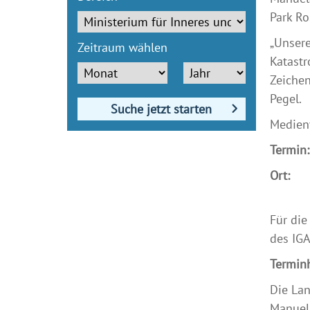
Park Ro
„Unsere
Zeitraum wählen
Katastr
Zeichen
Pegel.
Suche jetzt starten
Medienv
Termin:
Ort:
IG
1810
Für die
des IGA
Terminh
Die Lan
Manuela