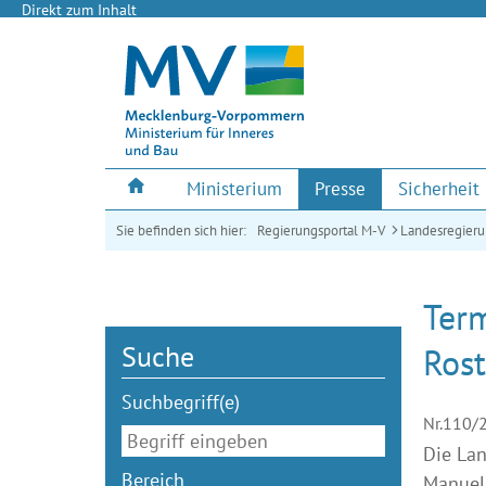
Direkt zum Inhalt
Ministerium
Presse
Sicherheit
Sie befinden sich hier:
Regierungsportal M-V
Landesregier
Ter
Suche
Rost
Suchbegriff(e)
Nr.110/
Die Lan
Bereich
Manuela