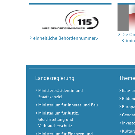
Die On
einheitliche Behördennummer
Krimin
Landesregierung
Theme
Ministerpräsidentin und
Bau- u
Staatskanzlei
Bildun
Ministerium für Inneres und Bau
Europa
Ministerium für Justiz,
Geodat
Gleichstellung und
Invest
Verbraucherschutz
Kultur
Ministerium für Finanzen und