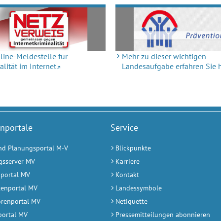
line-Meldestelle für
Mehr zu dieser wichtigen
alität im Internet
Landesaufgabe erfahren Sie h
nportale
Service
nd Planungsportal M-V
Blickpunkte
gsserver MV
Karriere
portal MV
Kontakt
enportal MV
Landessymbole
orenportal MV
Netiquette
portal MV
Pressemitteilungen abonnieren