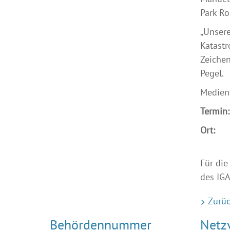
Park Ro
„Unsere
Katastr
Zeichen
Pegel.
Medienv
Termin:
Ort:
IG
1810
Für die
des IGA
Zurüc
Behördennummer
Netz