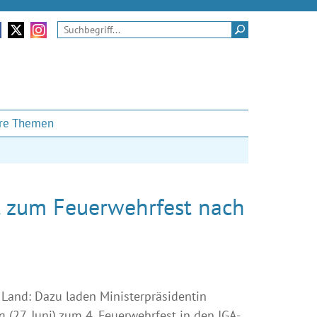
nserem Facebook-Auftritt
Zu unserem Twitter-Kanal
Zu unseren Instagram-Momenten
Suchen
re Themen
t zum Feuerwehrfest nach
 Land: Dazu laden Ministerpräsidentin
(27. Juni) zum 4. Feuerwehrfest in den IGA-