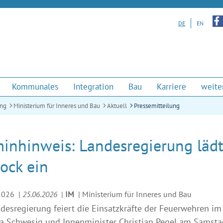
Zu u
DE
EN
Kommunales
Integration
Bau
Karriere
weite
ung
Ministerium für Inneres und Bau
Aktuell
Pressemitteilung
minhinweis: Landesregierung läd
ock ein
2026
|
25.06.2026
|
IM
|
Ministerium für Inneres und Bau
desregierung feiert die Einsatzkräfte der Feuerwehren im
 Schwesig und Innenminister Christian Pegel am Samstag 