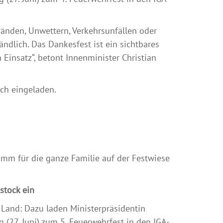
ränden, Unwettern, Verkehrsunfällen oder
ändlich. Das Dankesfest ist ein sichtbares
insatz“, betont Innenminister Christian
ich eingeladen.
amm für die ganze Familie auf der Festwiese
stock ein
 Land: Dazu laden Ministerpräsidentin
(27. Juni) zum 5. Feuerwehrfest in den IGA-