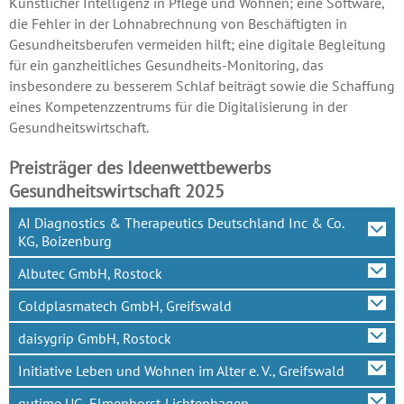
Künstlicher Intelligenz in Pflege und Wohnen; eine Software,
die Fehler in der Lohnabrechnung von Beschäftigten in
Gesundheitsberufen vermeiden hilft; eine digitale Begleitung
für ein ganzheitliches Gesundheits-Monitoring, das
insbesondere zu besserem Schlaf beiträgt sowie die Schaffung
eines Kompetenzzentrums für die Digitalisierung in der
Gesundheitswirtschaft.
Preisträger des Ideenwettbewerbs
Gesundheitswirtschaft 2025
AI Diagnostics & Therapeutics Deutschland Inc & Co.
KG, Boizenburg
Albutec GmbH, Rostock
Coldplasmatech GmbH, Greifswald
daisygrip GmbH, Rostock
Initiative Leben und Wohnen im Alter e. V., Greifswald
qutime UG, Elmenhorst-Lichtenhagen